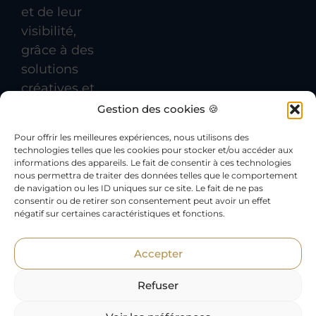
et de leur
visibilité,
grâce à des
solutions
créatives et
efficaces.
Gestion des cookies 🍪
Pour offrir les meilleures expériences, nous utilisons des
technologies telles que les cookies pour stocker et/ou accéder aux
informations des appareils. Le fait de consentir à ces technologies
© 2026 Agence de communication Golden
nous permettra de traiter des données telles que le comportement
de navigation ou les ID uniques sur ce site. Le fait de ne pas
Réseau à Chambéry –
Mentions légales
–
consentir ou de retirer son consentement peut avoir un effet
Politique des cookies
négatif sur certaines caractéristiques et fonctions.
Agence de communication à
Chambéry
–
Accepter
Aix-les-Bains
–
Montmélian
–
Annecy
–
Albertville
–
Pontcharra
–
Grenoble
Refuser